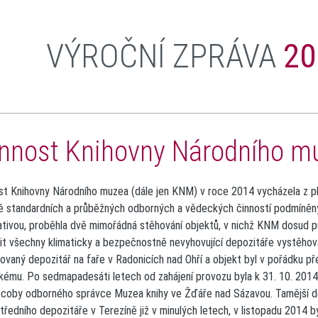
VÝROČNÍ ZPRÁVA
20
nnost Knihovny Národního m
st Knihovny Národního muzea (dále jen KNM) v roce 2014 vycházela z plán
 standardních a průběžných odborných a vědeckých činností podmíněný
lativou, proběhla dvě mimořádná stěhování objektů, v nichž KNM dosud pů
it všechny klimaticky a bezpečnostně nevyhovující depozitáře vystěhova
ovaný depozitář na faře v Radonicích nad Ohří a objekt byl v pořádku pře
kému. Po sedmapadesáti letech od zahájení provozu byla k 31. 10. 20
, coby odborného správce Muzea knihy ve Žďáře nad Sázavou. Tamější d
tředního depozitáře v Terezíně již v minulých letech, v listopadu 2014 