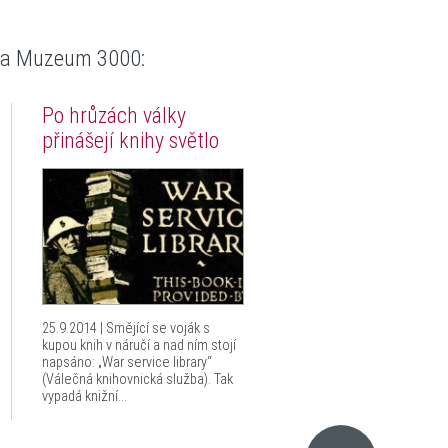
zea Muzeum 3000
:
Po hrůzách války
přinášejí knihy světlo
25.9.2014 | Smějící se voják s
kupou knih v náručí a nad ním stojí
napsáno: „War service library“
(Válečná knihovnická služba). Tak
vypadá knižní...