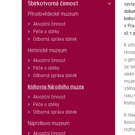
Sbírkotvorná činnost
vysta
dokum
Přírodovědecké muzeum
kniho
Akviziční činnost
v Pra
Péče o sbírky
už v 
Odborná správa sbírek
K stř
Historické muzeum
reviz
o gen
Akviziční činnost
se te
Péče o sbírky
elekt
Odborná správa sbírek
muzea
Knihovna Národního muzea
stěho
roku 
Akviziční činnost
Kniho
Péče o sbírky
Odborná správa sbírek
K hla
Konce
Náprstkovo muzeum
rozho
Akviziční činnost