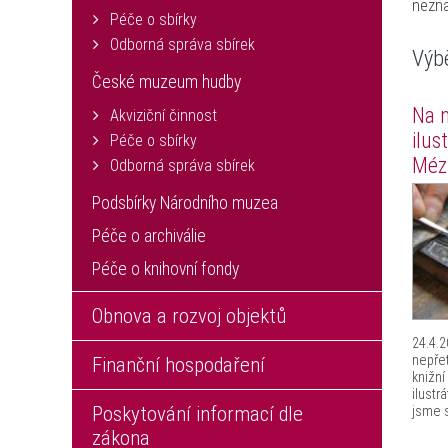
nezna
Péče o sbírky
Odborná správa sbírek
Výb
České muzeum hudby
Na 
Akviziční činnost
ilus
Péče o sbírky
Méz
Odborná správa sbírek
Podsbírky Národního muzea
Péče o archiválie
Péče o knihovní fondy
Obnova a rozvoj objektů
24.4.2
nepřet
Finanční hospodaření
knižní 
ilustr
Poskytování informací dle
jsme s
zákona