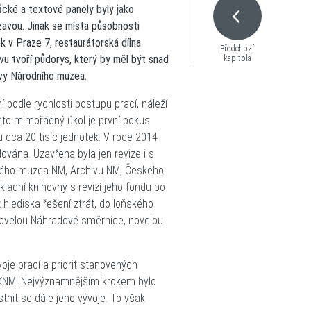
ické a textové panely byly jako
vou. Jinak se místa působnosti
 v Praze 7, restaurátorská dílna
Předchozí
vu tvoří půdorys, který by měl být snad
kapitola
ovy Národního muzea.
odle rychlosti postupu prací, náleží
to mimořádný úkol je první pokus
 cca 20 tisíc jednotek. V roce 2014
ována. Uzavřena byla jen revize i s
ckého muzea NM, Archivu NM, Českého
ladní knihovny s revizí jeho fondu po
 hlediska řešení ztrát, do loňského
novelou Náhradové směrnice, novelou
je prací a priorit stanovených
e KNM. Nejvýznamnějším krokem bylo
tnit se dále jeho vývoje. To však