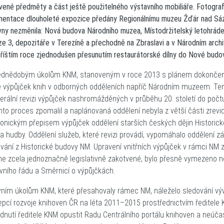
vené předměty a část ještě použitelného výstavního mobiliáře. Fotograf
entace dlouholeté expozice předány Regionálnímu muzeu Žďár nad Sáza
vny nezměnila: Nová budova Národního muzea, Místodržitelský letohrádek
ze 3, depozitáře v Terezíně a přechodně na Zbraslavi a v Národním archi
příštím roce zjednodušen přesunutím restaurátorské dílny do Nové bud
ednědobým úkolům KNM, stanoveným v roce 2013 s plánem dokončení p
e výpůjček knih v odborných odděleních napříč Národním muzeem. Ten
erální revizi výpůjček nashromážděných v průběhu 20. století do počtu
nto proces zpomalil a naplánovaná oddělení nebyla z větší části zrevid
ronickým přepisem výpůjček oddělení starších českých dějin Histori
 hudby. Oddělení služeb, které revizi provádí, vypomáhalo oddělení zák
vání z Historické budovy NM. Upravení vnitřních výpůjček v rámci NM z
ne zcela jednoznačně legislativně zakotvené, bylo přesně vymezeno 
vního řádu a Směrnicí o výpůjčkách.
vním úkolům KNM, které přesahovaly rámec NM, náleželo sledování vývo
pcí rozvoje knihoven ČR na léta 2011–2015 prostřednictvím ředitel
dnutí ředitele KNM opustit Radu Centrálního portálu knihoven a neúčas