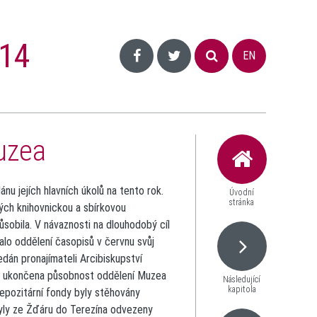
14
EN
uzea
u jejích hlavních úkolů na tento rok.
Úvodní
stránka
ch knihovnickou a sbírkovou
sobila. V návaznosti na dlouhodobý cíl
lo oddělení časopisů v červnu svůj
dán pronajímateli Arcibiskupství
14 ukončena působnost oddělení Muzea
Následující
kapitola
epozitární fondy byly stěhovány
byly ze Žďáru do Terezína odvezeny