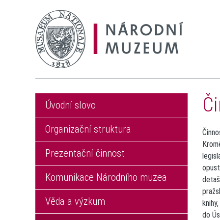
Či
Úvodní slovo
Organizační struktura
Činno
Kromě
Prezentační činnost
legis
opust
Komunikace Národního muzea
detaš
pražs
Věda a výzkum
knihy
do
Ús