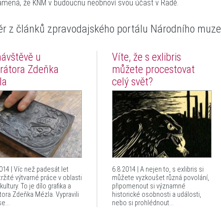
mená, že KNM v budoucnu neobnoví svou účast v Radě.
ěr z článků
zpravodajského portálu Národního mu
návštěvě u
Víte, že s exlibris
trátora Zdeňka
můžete procestovat
la
celý svět?
014 | Víc než padesát let
6.8.2014 | A nejen to, s exlibris si
ržité výtvarné práce v oblasti
můžete vyzkoušet různá povolání,
kultury. To je dílo grafika a
připomenout si významné
átora Zdeňka Mézla. Vypravili
historické osobnosti a události,
e...
nebo si prohlédnout...