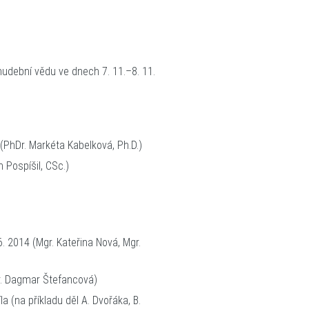
dychová)
udební vědu ve dnech 7. 11.–8. 11.
(PhDr. Markéta Kabelková, Ph.D.)
14 (PhDr. Milan Pospíšil, CSc.)
 2014 (Mgr. Kateřina Nová, Mgr.
Dr. Dagmar Štefancová)
la (na příkladu děl A. Dvořáka, B.