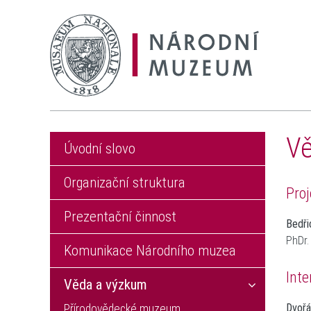
Vě
Úvodní slovo
Organizační struktura
Proj
Prezentační činnost
Bedři
PhDr.
Komunikace Národního muzea
Inte
Věda a výzkum
Dvořá
Přírodovědecké muzeum