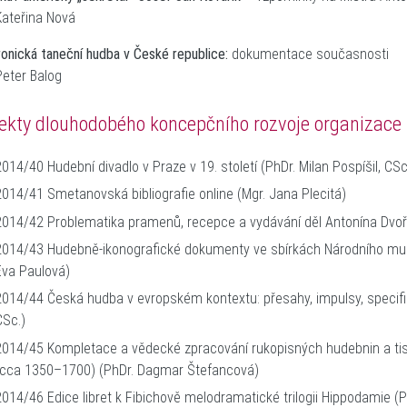
Kateřina Nová
ronická taneční hudba v České republice:
dokumentace současnosti
r. Peter Balog
jekty dlouhodobého koncepčního rozvoje organizace
2014/40 Hudební divadlo v Praze v 19. století (PhDr.
2014/41 Smetanovská bibliografie online (Mgr. Jana
2014/42 Problematika pramenů, recepce a vydávání děl Antonína Dvoř
2014/43 Hudebně-ikonografické dokumenty ve sbírkách Národního mu
Eva Paulová)
2014/44 Česká hudba v evropském kontextu: přesahy, impulsy, specifi
CSc.)
2014/45 Kompletace a vědecké zpracování rukopisných hudebnin a ti
(cca 1350–1700) (PhDr. Dagmar Štefancová
2014/46 Edice libret k Fibichově melodramatické trilogii Hippodamie (