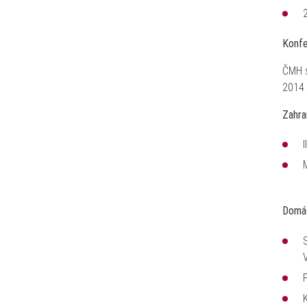
Ko
ČMH s
Zahra
Do