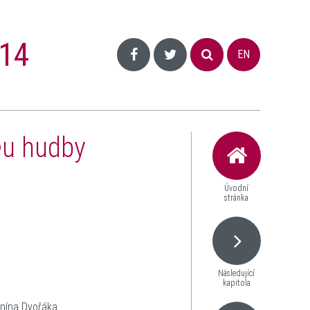
14
EN
u hudby
Úvodní
stránka
Následující
kapitola
nína Dvořáka