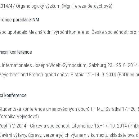
2014/47 Organologický výzkum (Mgr. Tereza Ber
nference pořádané NM
polupořádalo Mezinárodní výroční konferenci České společnosti pro h
2014
niční konference
II. Internationales Joseph-Woelfl-Symposium, Salzburg 23.–25. 8. 2014 
Meyerbeer and French grand opéra, Pistoia 12.–14. 9. 20
mácí konference
Studentská konference uměnovědných oborů FF MU, Svratka 17.–20. 6.
Veronika Vejvodová)
Poohří V. 2014 - Církev a společnost, Litoměřice 16.–17. 10. 2014 (Ph
Klavírní výtahy, úpravy, verze a jejich význam v kontextu skladatelova dí