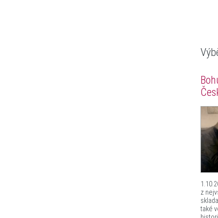
Výb
Bohu
Čes
1.10.2
z nej
sklada
také 
histor