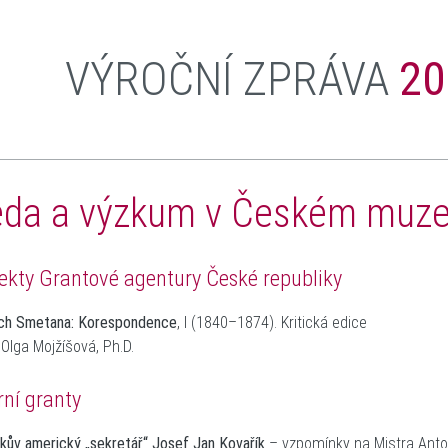
VÝROČNÍ ZPRÁVA
20
da a výzkum v Českém muze
ekty Grantové agentury České republiky
ch Smetana: Korespondence
, I (1840–1874). Kritická edice
 Olga Mojžíšová, Ph.D.
rní granty
kův americký „sekretář“ Josef Jan Kovařík
– vzpomínky na Mistra Anto