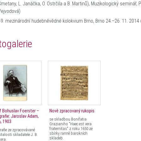
Smetany, L. Janáčka, O. Ostrčila a B. Martinů), Muzikologický seminář, 
Vejvodová)
49. mezinárodní hudebněvědné kolokvium Brno, Brno 24.–26. 11. 2014 
togalerie
 Bohuslav Foerster –
Nově zpracovaný rukopis
rafie: Jaroslav Adam,
se skladbou Bonifatia
, 1903
Grazianiho "Haec est vera
fraternitas" z roku 1650 ze
rafie ze zpracovávané
sbírky ranně barokních
talosti skladatele J. B.
skladeb.
tera.