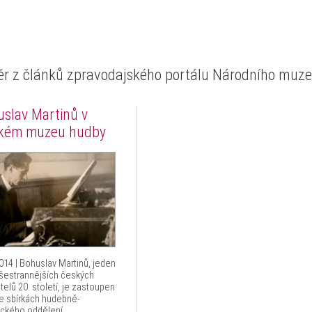
ěr z článků
zpravodajského portálu Národního mu
slav Martinů v
kém muzeu hudby
014 | Bohuslav Martinů, jeden
všestrannějších českých
telů 20. století, je zastoupen
ve sbírkách hudebně-
ického oddělení...