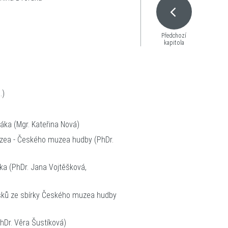
Předchozí
kapitola
 Milan Pospíšil, CSc.)
 Plecitá)
áka (Mgr. Kateřina Nová)
zea - Českého muzea hudby (PhDr.
ka (PhDr. Jana Vojtěšková,
sků ze sbírky Českého muzea hudby
)
PhDr. Věra Šustíková)