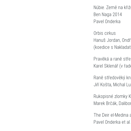
Núbie. Země na křiž
Ben Naga 2014
Pavel Onderka
Orbis cirkus
Hanuš Jordan, Ondř
(koedice s Nakladat
Pravěká a raně stř
Karel Sklenář (v řa
Raně středověký kní
Jiří Košta, Michal 
Rukopisné zlomky K
Marek Brčák, Dalibo
The Deir el-Medina 
Pavel Onderka et al.