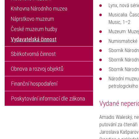
Lynx, nová séri
Knihovna Národního muzea
Musicalia. Čas
Náprstkovo muzeum
Music, 1–2
České muzeum hudby
Muzeum: Muzejn
Vydavatelská činnost
Numismatické l
Sborník Národn
Sbírkotvorná činnost
Sborník Národn
Obnova a rozvoj objektů
Sborník Národní
Národní muzeum
Finanční hospodaření
petrologického
Poskytování informací dle zákona
Vydané neperi
Amadis Waleský, neb
putování za čtenáři 
Jaroslava Kašparov