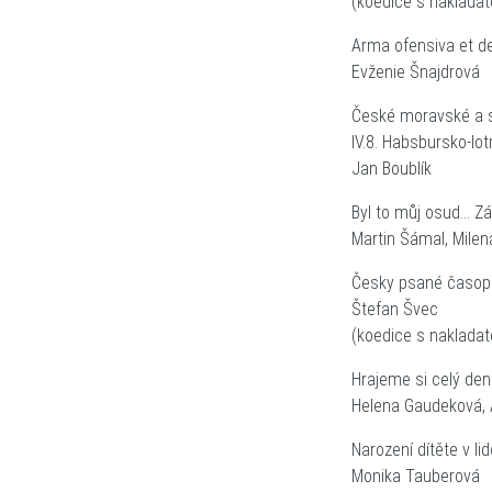
(koedice s nakladat
Arma ofensiva et de
Evženie Šnajdrová
České moravské a s
IV.8. Habsbursko-lot
Jan Boublík
Byl to můj osud... 
Martin Šámal, Mile
Česky psané časopi
Štefan Švec
(koedice s nakladat
Hrajeme si celý de
Helena Gaudeková,
Narození dítěte v lid
Monika Tauberová