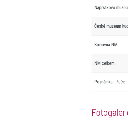
Náprstkovo muze
České muzeum hu
Knihovna NM
NM celkem
Poznámka:
Počet p
Fotogaleri