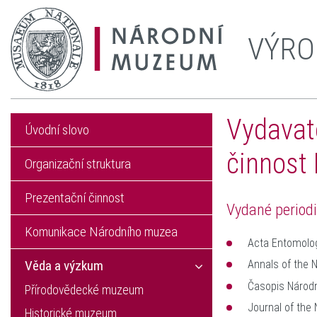
VÝRO
Vydavat
Úvodní slovo
činnost
Organizační struktura
Prezentační činnost
Vydané period
Komunikace Národního muzea
Acta Entomolog
Věda a výzkum
Annals of the 
Časopis Národn
Přírodovědecké muzeum
Journal of the
Historické muzeum