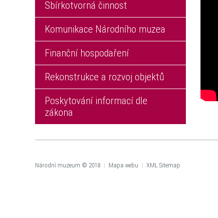
Sbírkotvorná činnost
Komunikace Národního muzea
Finanční hospodaření
Rekonstrukce a rozvoj objektů
Poskytování informací dle
zákona
Národní muzeum © 2018
|
Mapa webu
|
XML Sitemap