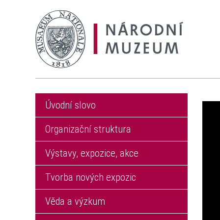
Úvodní slovo
Organizační struktura
Výstavy, expozice, akce
Tvorba nových expozic
Věda a výzkum