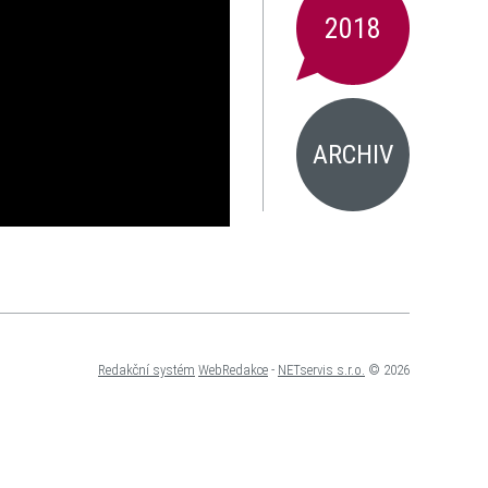
2018
ARCHIV
Redakční systém
WebRedakce
-
NETservis s.r.o.
© 2026