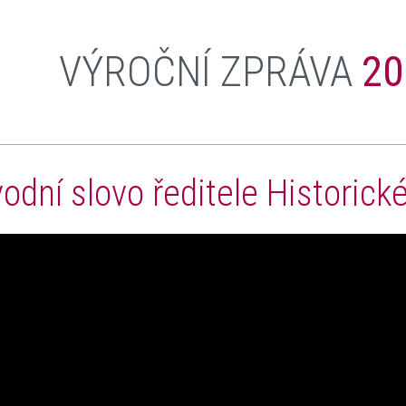
VÝROČNÍ ZPRÁVA
20
odní slovo ředitele Historic