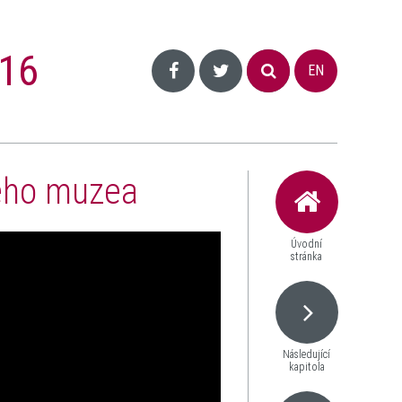
16
EN
kého muzea
Úvodní
stránka
Následující
kapitola