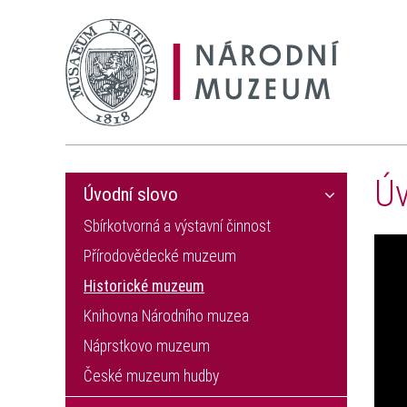
Úv
Úvodní slovo
Sbírkotvorná a výstavní činnost
Přírodovědecké muzeum
Historické muzeum
Knihovna Národního muzea
Náprstkovo muzeum
České muzeum hudby