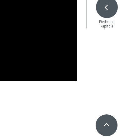
Předchozí
kapitola