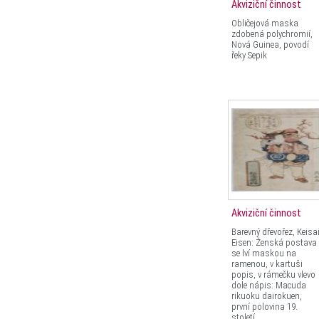
Akviziční činnost
Obličejová maska
zdobená polychromií,
Nová Guinea, povodí
řeky Sepik
Akviziční činnost
Barevný dřevořez, Keisa
Eisen: Ženská postava
se lví maskou na
ramenou, v kartuši
popis, v rámečku vlevo
dole nápis: Macuda
rikuoku dairokuen,
první polovina 19.
století.