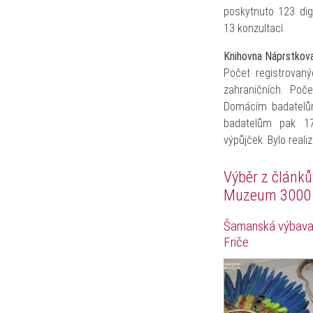
poskytnuto 123 dig
13 konzultací.
Knihovna Náprstkov
Počet registrovan
zahraničních. Poč
Domácím badatelům
badatelům pak 17
výpůjček. Bylo real
Výběr z článk
Muzeum 3000
Šamanská výbava 
Friče