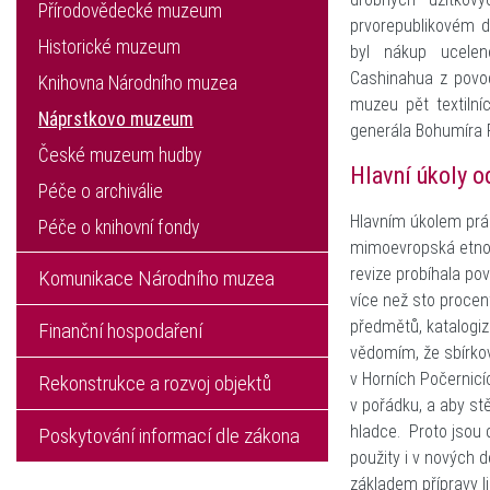
Přírodovědecké muzeum
prvorepublikovém d
Historické muzeum
byl nákup ucelen
Cashinahua z povod
Knihovna Národního muzea
muzeu pět textilní
Náprstkovo muzeum
generála Bohumíra 
České muzeum hudby
Hlavní úkoly 
Péče o archiválie
Hlavním úkolem prác
Péče o knihovní fondy
mimoevropská etnog
revize probíhala po
Komunikace Národního muzea
více než sto procen
předmětů, katalogiz
Finanční hospodaření
vědomím, že sbírko
v Horních Počernicí
Rekonstrukce a rozvoj objektů
v pořádku, a aby st
hladce. Proto jsou
Poskytování informací dle zákona
použity i v nových 
základem přípravy li