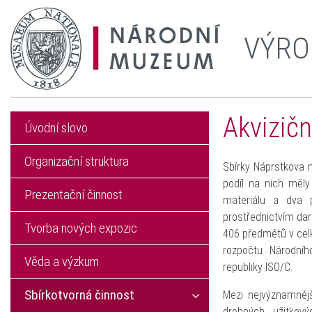
VÝRO
Akvizič
Úvodní slovo
Organizační struktura
Sbírky Náprstkova 
podíl na nich měly
Prezentační činnost
materiálu a dva p
prostřednictvím da
Tvorba nových expozic
406 předmětů v cel
rozpočtu Národní
Věda a výzkum
republiky ISO/C.
Sbírkotvorná činnost
Mezi nejvýznamnějš
drobných užitkov