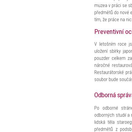
muzea v práci se sb
předmětů do nové e
tím, že práce na ni
Preventivní oc
V letošním roce j
uložení sbírky jap
pouzder celkem za
náročné restaurová
Restaurátorské prá
soubor bude součást
Odborná správ
Po odborné strán
odborných studií a
lidská těla staro
předmětů z podsbí