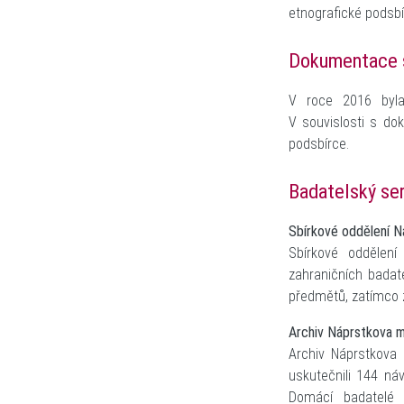
etnografické podsbí
Dokumentace 
V roce 2016 byla
V souvislosti s do
podsbírce.
Badatelský ser
Sbírkové oddělení 
Sbírkové oddělen
zahraničních badat
předmětů, zatímco 
Archiv Náprstkova 
Archiv Náprstkova
uskutečnili 144 náv
Domácí badatelé s