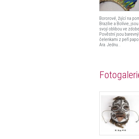
Bororové, žijící na po
Brazílie a Bolívie, jso
svojí oblibou ve zdobe
Pověstní jsou barevn
čelenkami z peří pap
Ara. Jednu...
Fotogaleri