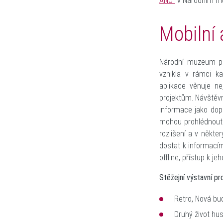
ANO“
v Národním mu
Mobilní 
Národní muzeum pok
vznikla v rámci 
aplikace věnuje n
projektům. Návštěvn
informace jako dop
mohou prohlédnout 
rozlišení a v někte
dostat k informacím
offline, přístup k 
Stěžejní výstavní pr
Retro, Nová b
Druhý život hus