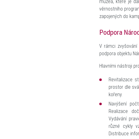
muzea, které je da
věrnostního progra
zapojených do kam
Podpora Náro
V rámci zvyšování 
podpora objektu Ná
Hlavními nástroji pr
Revitalizace 
prostor dle sv
kořeny.
Navýšení poč
Realizace do
Vydávání pravi
různé cykly vz
Distribuce inf