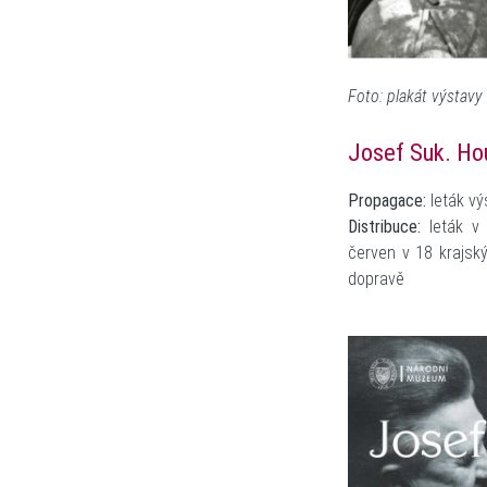
Foto: plakát výstavy 
Josef Suk. Ho
Propagace:
leták vý
Distribuce:
leták v 
červen v 18 krajsk
dopravě