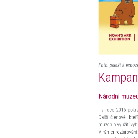
Foto: plakát k expo
Kampan
Národní muzeu
I v roce 2016 pokr
Další členové, kte
muzea a využití výh
V rámci rozšiřován