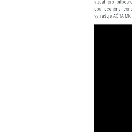
vizuál pro billboa
oba oceněny cenou
vyhlašuje AČRA MK.