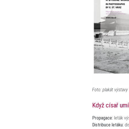
Foto: plakát výstavy 
Když císař um
Propagace:
leták vý
Distribuce letáku:
di