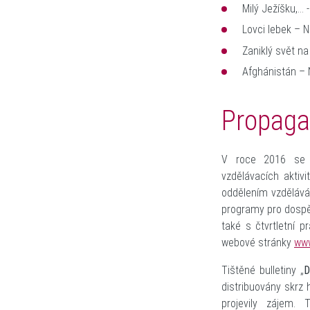
Milý Ježíšku,
Lovci lebek –
Zaniklý svět n
Afghánistán –
Propagac
V roce 2016 se 
vzdělávacích aktivi
oddělením vzděláván
programy pro dospěl
také s čtvrtletní 
webové stránky
ww
Tištěné bulletiny „
D
distribuovány skrz 
projevily zájem.