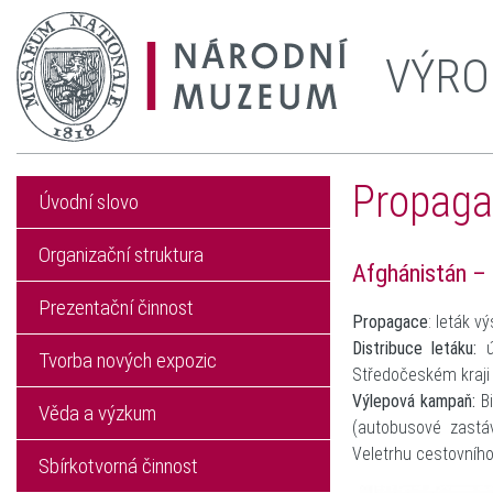
VÝRO
Propaga
Úvodní slovo
Organizační struktura
Afghánistán 
Prezentační činnost
Propagace
: leták v
Distribuce letáku:
Tvorba nových expozic
Středočeském kraji (
Výlepová kampaň:
B
Věda a výzkum
(autobusové zastáv
Veletrhu cestovníh
Sbírkotvorná činnost