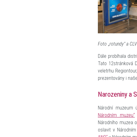
Foto
„
rotundy" a CL
Dále probíhala dis
Tato 12stránková D
veletrhu Regiontour,
prezentovány i naše
Narozeniny a 
Národní muzeum ú
Národním muzeu“
Národního muzea ob
oslavit v Národním