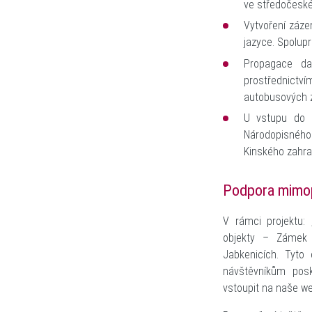
ve středočeské
Vytvoření záze
jazyce. Spolup
Propagace da
prostřednictv
autobusových 
U vstupu do 
Národopisného
Kinského zahra
Podpora mimop
V rámci projektu:
objekty – Zámek 
Jabkenicích. Tyto
návštěvníkům posk
vstoupit na naše w