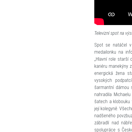
Televizní spot na v
Spot se natáčel v
medailonku na in
„Hlavní role starší
kariéru manekýny za
energická žena st
vysokých podpatcí
šarmantní dámou se
nahradila Michaelu
šatech a klobouku 
její kolegyně. Všech
nadšeného povzbuzo
zábradlí nad nábře
spolupráce s Česko