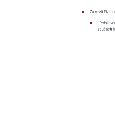
Za myší Elvíro
představe
součástí by