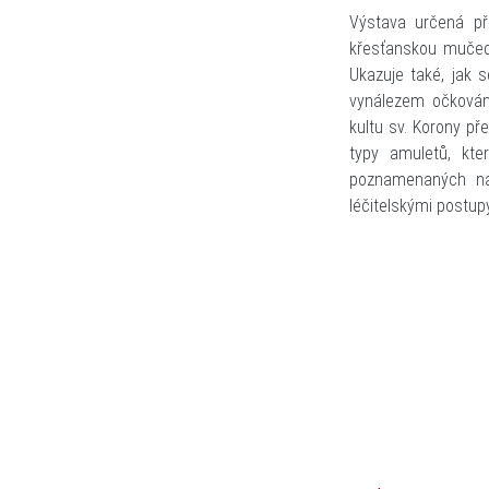
Výstava určená př
křesťanskou mučedn
Ukazuje také, jak 
vynálezem očkování
kultu sv. Korony př
typy amuletů, kte
poznamenaných na
léčitelskými postupy