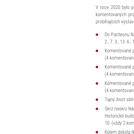
V roce 2020 bylo p
komentovaných proh
probíhajících výstav
Do Panteonu N
2., 7. 3., 13. 6.
Komentované pr
(
4 komentovan
Komentované p
(
4 komentovan
Komentované pr
(
4 komentovan
Tajný život sb
Skrz naskrz N
Historické bud
10. (vždy
2 ko
Kolem dokola 