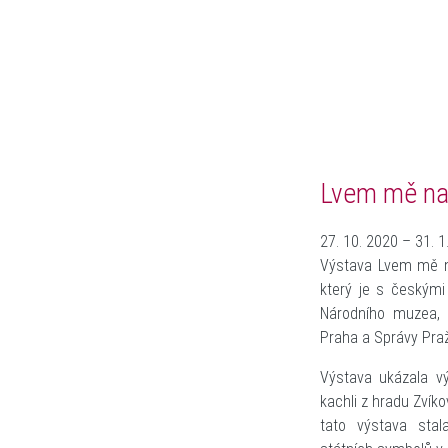
Lvem mě naz
27. 10. 2020 – 31. 1
Výstava Lvem mě na
který je s českými 
Národního muzea, K
Praha a Správy Pra
Výstava ukázala v
kachli z hradu Zvík
tato výstava sta