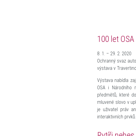
100 let OSA
8. 1. – 29. 2. 2020
Ochranný svaz autor
výstava v Travertin
Výstava nabídla zaj
OSA i Národního 
předmětů, které do
mluvené slovo v upl
je uživatel práv 
interaktivních prvků.
Rytíři nebes