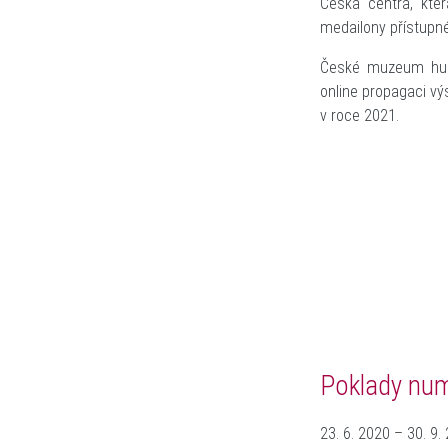
Česká centra, kter
medailony přístupné
České muzeum hudb
online propagaci vý
v roce 2021.
Poklady num
23. 6. 2020 – 30. 9.