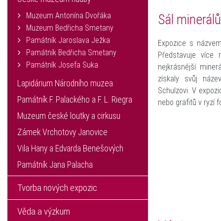
Muzeum Antonína Dvořáka
Sál minerálů
Muzeum Bedřicha Smetany
Památník Jaroslava Ježka
Expozice s názv
Památník Bedřicha Smetany
Představuje více 
Památník Josefa Suka
nejkrásnější miner
získaly svůj náze
Lapidárium Národního muzea
Schulzovi. V expozi
Památník F. Palackého a F. L. Riegra
nebo grafitů v ryzí 
Muzeum české loutky a cirkusu
Zámek Vrchotovy Janovice
Vila Hany a Edvarda Benešových
Památník Jana Palacha
Tvorba nových expozic
Věda a výzkum