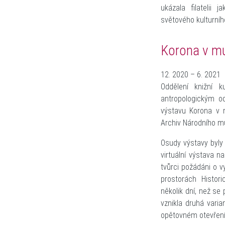
ukázala filatelii
světového kulturního
Korona v m
12. 2020 – 6. 2021
Oddělení knižní k
antropologickým o
výstavu Korona v 
Archiv Národního m
Osudy výstavy byly s
virtuální výstava n
tvůrci požádáni o v
prostorách Histo
několik dní, než se 
vznikla druhá vari
opětovném otevření