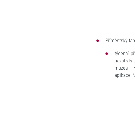
Příměstský táb
týdenní p
navštívily
muzea v
aplikace
i