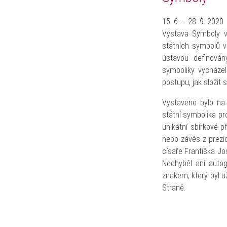
15. 6. – 28. 9. 2020
Výstava Symboly vz
státních symbolů v
ústavou definován
symboliky vycházel
postupu, jak složit s
Vystaveno bylo na 
státní symbolika pr
unikátní sbírkové 
nebo závěs z prezid
císaře Františka J
Nechyběl ani auto
znakem, který byl u
Straně.