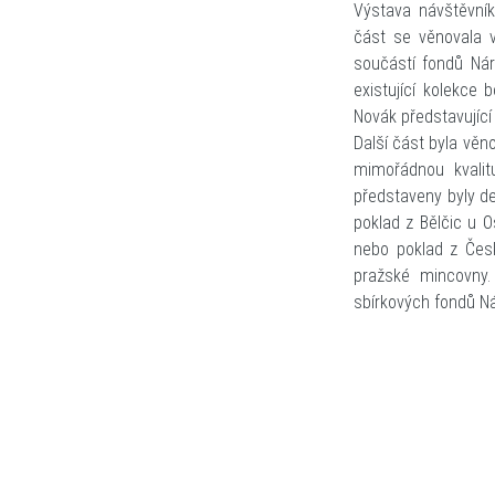
Výstava návštěvník
část se věnovala 
součástí fondů Nár
existující kolekce 
Novák představující 
Další část byla věn
mimořádnou kvalit
představeny byly dep
poklad z Bělčic u O
nebo poklad z Česk
pražské mincovny.
sbírkových fondů N