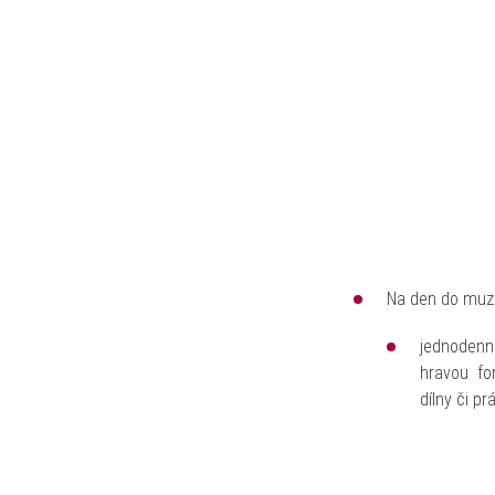
Na den do muze
jednodenn
hravou fo
dílny či pr