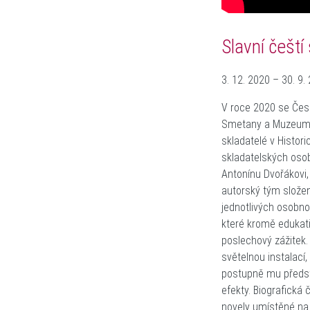
Slavní čeští
3. 12. 2020
–
30. 9.
V roce 2020 se Če
Smetany a Muzeum A
skladatelé
v Histor
skladatelských osob
Antonínu Dvořákovi,
autorský tým složen
jednotlivých osobno
které kromě edukati
poslechový zážitek
světelnou instalací
postupně mu předst
efekty. Biografická
novely umístěné na 