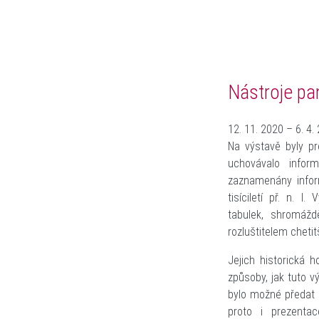
Nástroje pa
12. 11. 2020 – 6. 4.
Na výstavě byly pr
uchovávalo infor
zaznamenány infor
tisíciletí př. n. 
tabulek, shromáž
rozluštitelem chetitš
Jejich historická h
způsoby, jak tuto v
bylo možné předat 
proto i prezentac