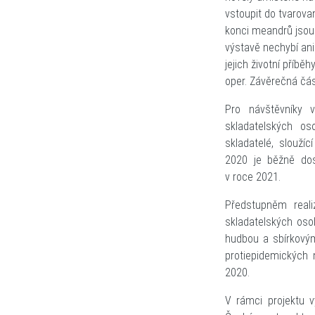
vstoupit do tvarov
konci meandrů jsou v
výstavě nechybí ani
jejich životní příbě
oper. Závěrečná čás
Pro návštěvníky 
skladatelských os
skladatelé, sloužíc
2020 je běžně dost
v roce 2021.
Předstupněm realiz
skladatelských oso
hudbou a sbírkovým
protiepidemických 
2020.
V rámci projektu v