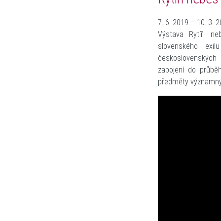
7. 6. 2019 – 10. 3. 
Výstava Rytíři n
slovenského exil
československých p
zapojení do průběh
předměty významnýc