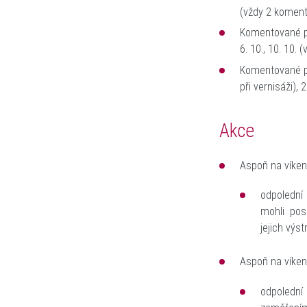
(vždy
2 komen
Komentované pr
6. 10., 10. 10. 
Komentované p
při vernisáži), 2
Akce
Aspoň na víken
odpolední
mohli pos
jejich výs
Aspoň na víken
odpoledn