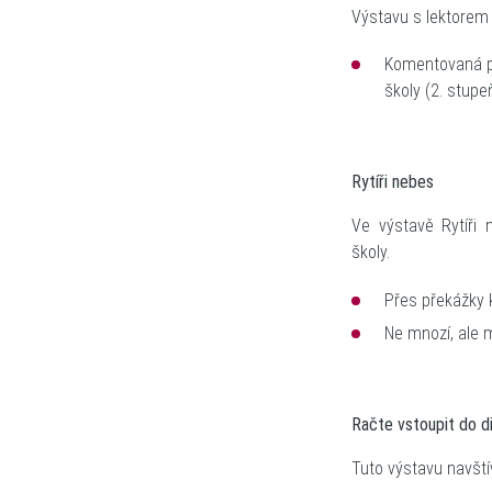
Výstavu s lektorem n
Komentovaná p
školy
(2. stupe
Rytíři nebes
Ve výstavě Rytíři
školy.
Přes překážky
Ne mnozí, ale
Račte vstoupit do d
Tuto výstavu navštív