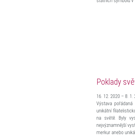
státních symbolů v 
Poklady svět
16. 12. 2020 – 8. 1.
Výstava pořádaná 
unikátní filatelisti
na světě. Byly vy
nejvýznamnější vyst
merkur anebo uniká