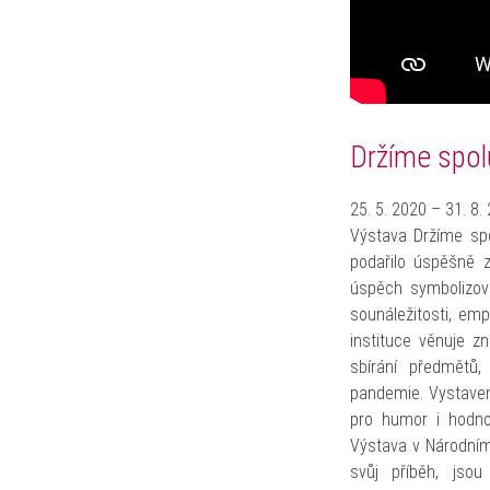
Držíme spol
25. 5. 2020 – 31. 8.
Výstava Držíme spo
podařilo úspěšně z
úspěch symbolizova
sounáležitosti, em
instituce věnuje z
sbírání předmětů
pandemie. Vystavené
pro humor i hodno
Výstava v Národním
svůj příběh, jsou