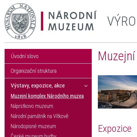
VÝRO
Muzejní
Úvodní slovo
Organizační struktura
Výstavy, expozice, akce
Muzejní komplex Národního muzea
Náprstkovo muzeum
Národní památník na Vítkově
Expozice
Národopisné muzeum
České muzeum hudby