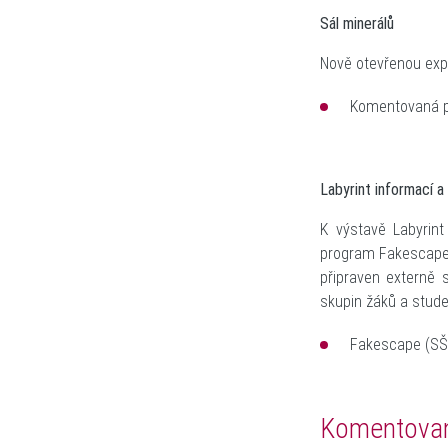
Sál minerálů
Nově otevřenou expo
Komentovaná pr
Labyrint informací a 
K výstavě Labyrint
program
Fakescape 
připraven externě 
skupin žáků a stud
Fakescape
(SŠ
K
omentovan