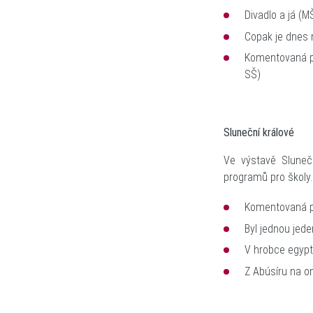
Divadlo a já
(MŠ,
Copak je dnes
Komentovaná pr
SŠ)
Sluneční králové
Ve výstavě Sluneč
programů pro školy
Komentovaná pr
Byl jednou jede
V hrobce egypt
Z Abúsíru na o