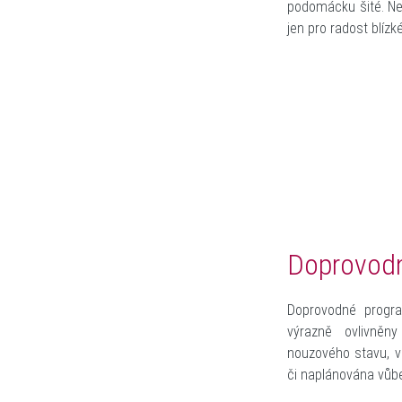
podomácku šité. Ne
jen pro radost blíz
Doprovod
Doprovodné progr
výrazně ovlivně
nouzového stavu, v
či naplánována vůb