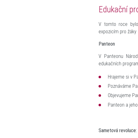
Edukační p
V tomto roce byl
expozicím pro žáky 
Panteon
V Panteonu Národ
edukačních program
Hrajeme si v P
Poznáváme Pan
Objevujeme Pan
Panteon a jeh
Sametová revoluce: