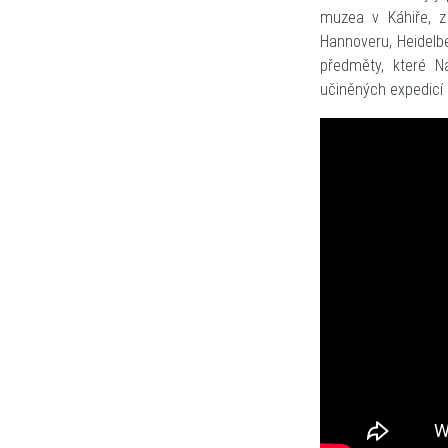
muzea v Káhiře, z
Hannoveru, Heidelb
předměty, které N
učiněných expedicí U