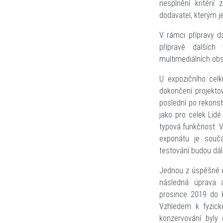
nesplnění kritéri
dodavatel, kterým j
V rámci přípravy d
přípravě dalších
multimediálních obs
U expozičního celk
dokončení projekto
poslední po rekonst
jako pro celek Lid
typová funkčnost. 
exponátu je součá
testování budou dál
Jednou z úspěšně d
následná úprava a
prosince 2019 do 
Vzhledem k fyzické
konzervování byly 