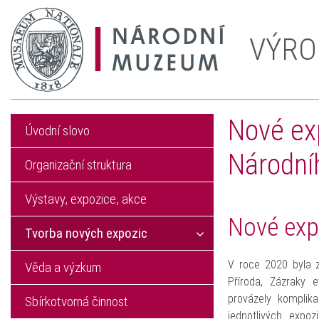
VÝRO
Nové ex
Úvodní slovo
Národní
Organizační struktura
Výstavy, expozice, akce
Nové exp
Tvorba nových expozic
V roce 2020 byla z
Věda a výzkum
Příroda, Zázraky e
provázely komplika
Sbírkotvorná činnost
jednotlivých expoz