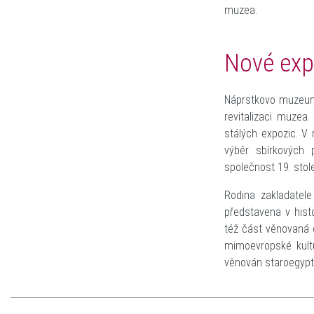
muzea.
Nové exp
Náprstkovo muzeum 
revitalizaci muzea
stálých expozic. V
výběr sbírkových 
společnost 19. stol
Rodina zakladatele
představena v hist
též část věnovaná c
mimoevropské kult
věnován staroegypt