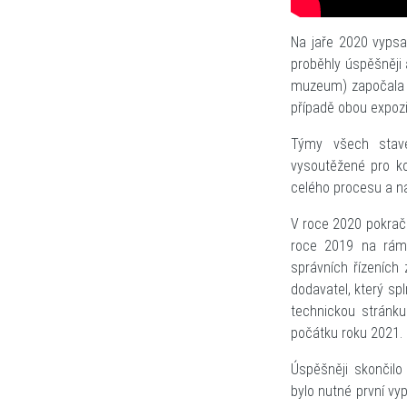
Na jaře 2020 vypsa
proběhly úspěšněji a
muzeum) započala s
případě obou expozi
Týmy všech stave
vysoutěžené pro kon
celého procesu a n
V roce 2020 pokrač
roce 2019 na rámc
správních řízeních
dodavatel, který sp
technickou stránku 
počátku roku 2021.
Úspěšněji skončilo
bylo nutné první vy