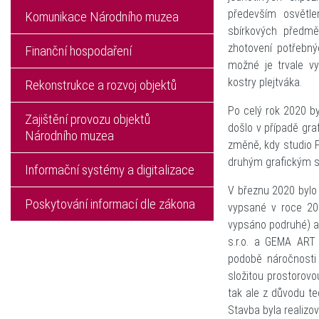
především osvětle
Komunikace Národního muzea
sbírkových předmě
zhotovení potřebný
Finanční hospodaření
možné je trvale vy
kostry plejtváka.
Rekonstrukce a rozvoj objektů
Po celý rok 2020 by
Zajištění provozu objektů
došlo v případě gra
Národního muzea
změně, kdy studio P
druhým grafickým st
Informační systémy a digitalizace
V březnu 2020 bylo 
Poskytování informací dle zákona
vypsané v roce 20
vypsáno podruhé) a
s.r.o. a GEMA ART
podobě náročnosti 
složitou prostorovo
tak ale z důvodu te
Stavba byla realizo