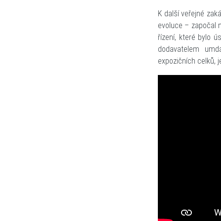
K další veřejné zak
evoluce – započal 
řízení, které bylo
dodavatelem umda
expozičních celků, 