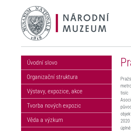
Pr
Úvodní slovo
Organizační struktura
Pražs
metro
Výstavy, expozice, akce
tisíc
Asoci
Tvorba nových expozic
původ
objek
Věda a výzkum
2020 
úpln