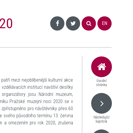
20
EN
patří mezi nejoblíbenější kulturní akce
Úvodní
stránka
vzdělávacích institucí navštíví desítky
i organizátory jsou Národní muzeum,
očníku Pražské muzejní noci 2020 se v
t zpřístupněno pro návštěvníky přes 60
 ze svého původního termínu 13. června
Následující
kapitola
mům a omezením pro rok 2020, zrušena