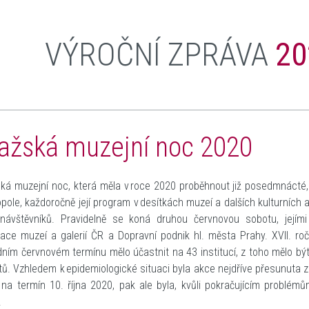
VÝROČNÍ ZPRÁVA
20
ažská muzejní noc 2020
ká muzejní noc, která měla v roce 2020 proběhnout již po
sedmnácté, 
pole, každoročně její program v desítkách muzeí a dalších kulturních a 
 návštěvníků. Pravidelně se koná druhou červnovou sobotu, jejím
ace muzeí a galerií ČR a Dopravní podnik hl. města Prahy. XVII. r
ním červnovém termínu mělo účastnit na 43 institucí, z toho mělo bý
tů. Vzhledem k epidemiologické situaci byla akce nejdříve přesunuta
na termín 10. října 2020, pak ale byla, kvůli pokračujícím problé
ě.